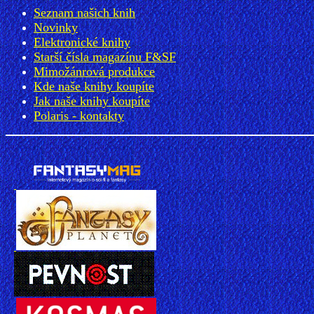
Seznam našich knih
Novinky
Elektronické knihy
Starší čísla magazínu F&SF
Mimožánrová produkce
Kde naše knihy koupíte
Jak naše knihy koupíte
Polaris - kontakty